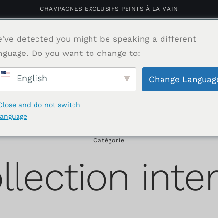
CHAMPAGNES EXCLUSIFS PEINTS À LA MAIN
ne personnalisé
've detected you might be speaking a different
Boutique
Le portefeuille
Cadeau d'affaires
nguage. Do you want to change to:
English
Change Languag
A propos de nous
Contact
Close and do not switch
language
Catégorie
llection inte