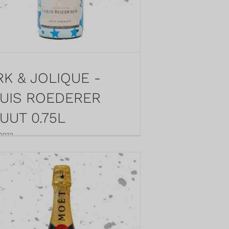
RK & JOLIQUE -
UIS ROEDERER
UUT 0.75L
 2022