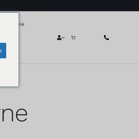
L'hospitalité
e
rne