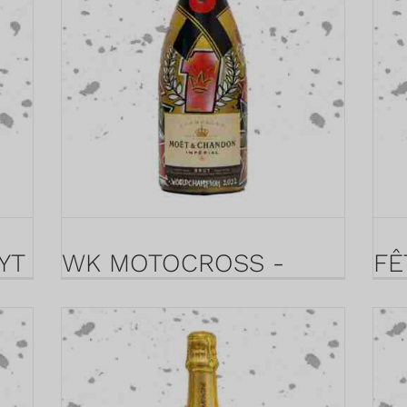
YT
WK MOTOCROSS -
FÊ
MOËT BRUT 1.5L
DU
0.
18 juillet 2022
8 juin