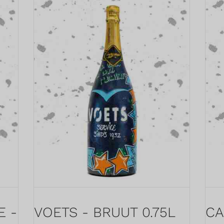
E -
VOETS - BRUUT 0.75L
CA