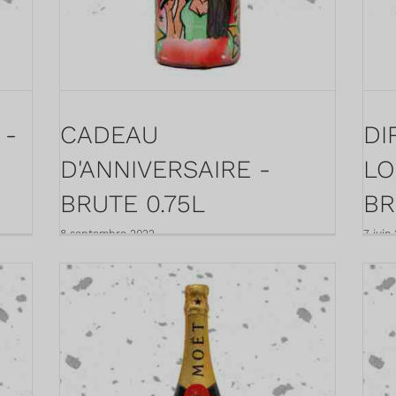
 -
CADEAU
DI
D'ANNIVERSAIRE -
LO
BRUTE 0.75L
BR
8 septembre 2022
7 juin