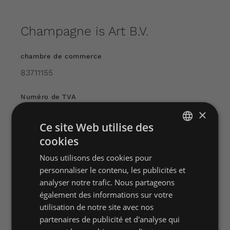
Champagne is Art B.V.
A propos de nous
chambre de commerce
Contact
83711155
Panier d'achat
Numéro de TVA
×
NL862965950B01
Mon compte
Ce site Web utilise des
adresse électronique
cookies
DUTCH
info@champagneisart.nl
Nous utilisons des cookies pour
ENGLISH
personnaliser le contenu, les publicités et
FRENCH
analyser notre trafic. Nous partageons
également des informations sur votre
utilisation de notre site avec nos
Menu principal
partenaires de publicité et d'analyse qui
Accueil