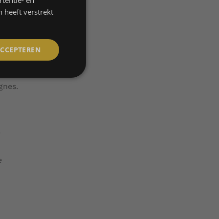
tentie- en
ENGLISH
 heeft verstrekt
FRENCH
ACCEPTEREN
gnes.
e
e