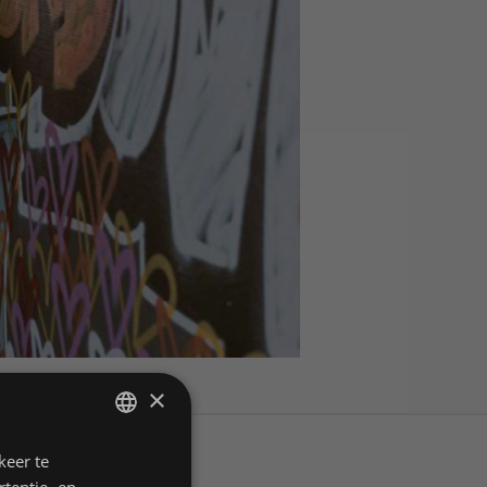
×
keer te
DUTCH