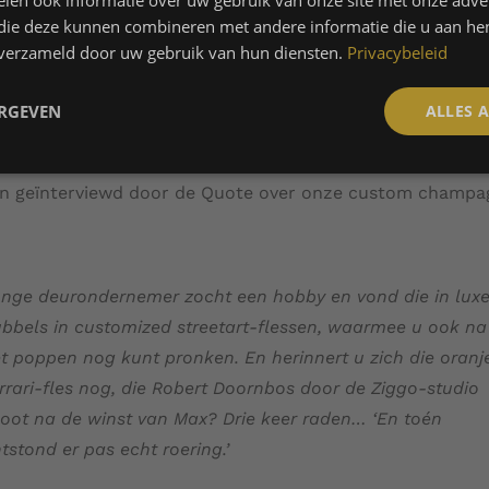
len ook informatie over uw gebruik van onze site met onze adver
 die deze kunnen combineren met andere informatie die u aan hen
n verzameld door uw gebruik van hun diensten.
Privacybeleid
kkie over over onze
ERGEVEN
ALLES 
ssies op Quote
en geïnterviewd door de Quote over onze custom champa
nge deurondernemer zocht een hobby en vond die in lux
bbels in customized streetart-flessen, waarmee u ook na
t poppen nog kunt pronken. En herinnert u zich die oranj
rrari-fles nog, die Robert Doornbos door de Ziggo-studio
oot na de winst van Max? Drie keer raden… ‘En toén
tstond er pas echt roering.’