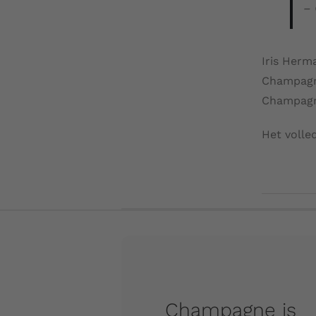
–
Iris Herm
Champagne
Champagne
Het volled
Champagne is