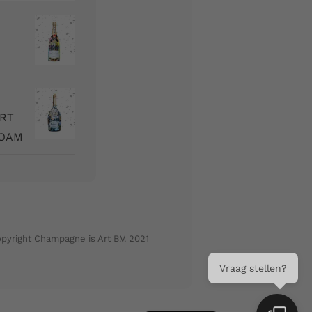
ART
BOAM
pyright Champagne is Art B.V. 2021
Vraag stellen?
French
English