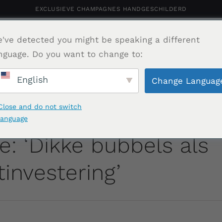
EXCLUSIEVE CHAMPAGNES HANDGESCHILDERD
rsonaliseerde Champagne
've detected you might be speaking a different
Shop
Portfolio
Relatiegeschenk
Ho
nguage. Do you want to change to:
English
Change Languag
Contact
Close and do not switch
 2021
language
e: ‘Dikke bubbels als
investering’