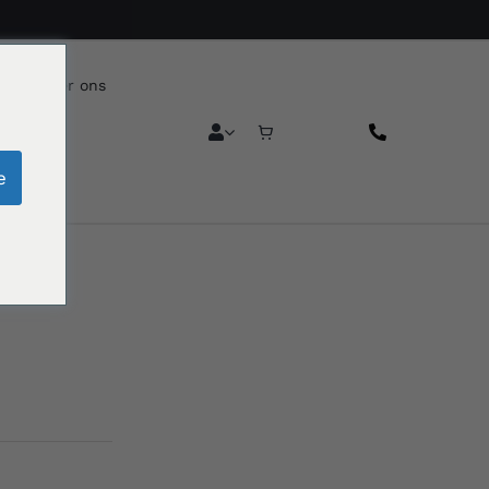
reca
Over ons
e