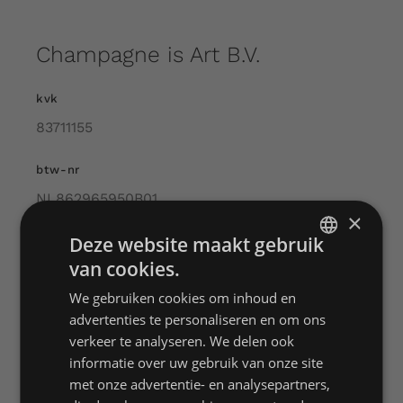
Champagne is Art B.V.
Over ons
kvk
Contact
83711155
Shopping Cart
btw-nr
NL862965950B01
×
My Account
Deze website maakt gebruik
e-mailadres
van cookies.
info@champagneisart.nl
DUTCH
We gebruiken cookies om inhoud en
ENGLISH
advertenties te personaliseren en om ons
FRENCH
verkeer te analyseren. We delen ook
informatie over uw gebruik van onze site
Hoofdmenu
met onze advertentie- en analysepartners,
Home