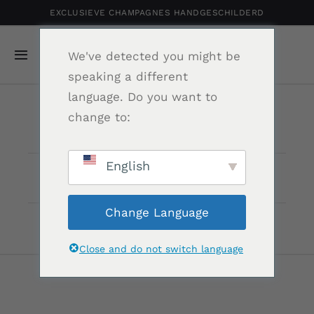
Ga
EXCLUSIEVE CHAMPAGNES HANDGESCHILDERD
naar
inhoud
We've detected you might be
Navigatie
speaking a different
Toggelen
language. Do you want to
Home
change to:
Gepersonaliseerde Champagne
English
Je winkelwagen is momenteel leeg.
Shop
Terug naar winkel
Change Language
Portfolio
Close and do not switch language
Relatiegeschenk
Nieuws