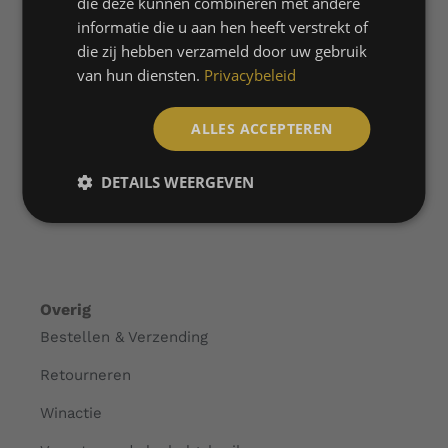
die deze kunnen combineren met andere
informatie die u aan hen heeft verstrekt of
Gepersonaliseerde Champagne
die zij hebben verzameld door uw gebruik
Shop
van hun diensten.
Privacybeleid
Over ons
ALLES ACCEPTEREN
Collabs
FAQ
DETAILS WEERGEVEN
Contact
Overig
Bestellen & Verzending
Retourneren
Winactie