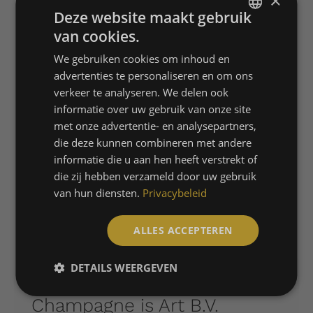
×
Deze website maakt gebruik
van cookies.
DUTCH
Mercedes Maybach – BRUUT
We gebruiken cookies om inhoud en
ENGLISH
0.75L
advertenties te personaliseren en om ons
FRENCH
verkeer te analyseren. We delen ook
augustus 14th, 2022
informatie over uw gebruik van onze site
met onze advertentie- en analysepartners,
die deze kunnen combineren met andere
informatie die u aan hen heeft verstrekt of
die zij hebben verzameld door uw gebruik
van hun diensten.
Privacybeleid
ALLES ACCEPTEREN
DETAILS WEERGEVEN
Champagne is Art B.V.