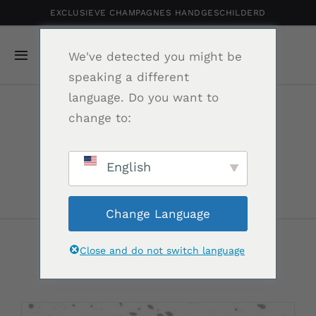
Ga
EXCLUSIEVE CHAMPAGNES HANDGESCHILDERD
naar
inhoud
We've detected you might be
Navigatie
speaking a different
Toggelen
language. Do you want to
Home
change to:
Category
Gepersonaliseerde Champagne
autodealer
English
Shop
Change Language
Portfolio
Close and do not switch language
Relatiegeschenk
Nieuws