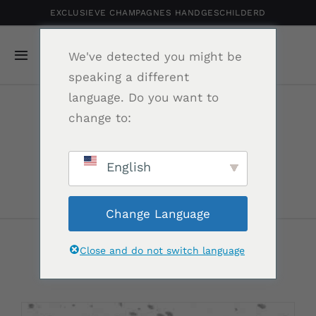
Ga
EXCLUSIEVE CHAMPAGNES HANDGESCHILDERD
naar
inhoud
We've detected you might be
Navigatie
speaking a different
Toggelen
language. Do you want to
Home
change to:
Category
Gepersonaliseerde Champagne
makelaar
English
Shop
Change Language
Portfolio
Close and do not switch language
Relatiegeschenk
Nieuws