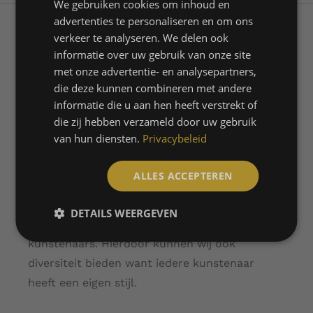
We gebruiken cookies om inhoud en
ENGLISH
Het concept van Champagne is art
advertenties te personaliseren en om ons
FRENCH
verkeer te analyseren. We delen ook
De creatie van
informatie over uw gebruik van onze site
met onze advertentie- en analysepartners,
unieke kunst.
die deze kunnen combineren met andere
informatie die u aan hen heeft verstrekt of
die zij hebben verzameld door uw gebruik
In samenwerking met
van hun diensten.
Privacybeleid
kunstenaars wereldwijd.
ALLES ACCEPTEREN
Voor de realisatie van de bijzondere en unieke
DETAILS WEERGEVEN
flessen werken wij samen met diverse
kunstenaars. Hierdoor kunnen wij ook
diversiteit bieden want iedere kunstenaar
heeft een eigen stijl.