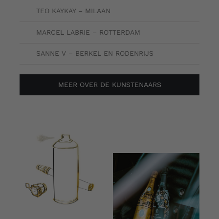
TEO KAYKAY – MILAAN
MARCEL LABRIE – ROTTERDAM
SANNE V – BERKEL EN RODENRIJS
MEER OVER DE KUNSTENAARS