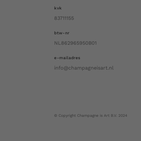
kvk
83711155
btw-nr
NL862965950B01
e-mailadres
info@champagneisart.nl
© Copyright Champagne is Art B.V. 2024