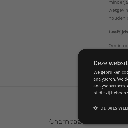
minderja
wetgevin
houden o
Leeftijd
Om in on
allereer
Deze websit
er bij de
We gebruiken coo
analyseren. We de
analysepartners,
of die zij hebbe
DETAILS WE
Champagne is Art B.V.