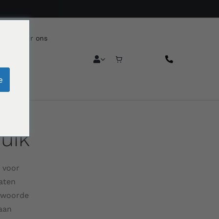
reca
Over ons
e
uik
j voor
laten
twoorde
aan