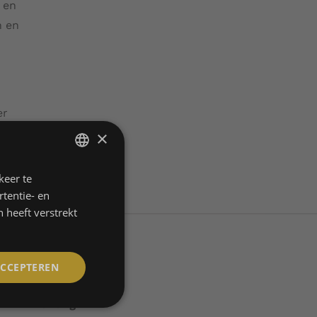
 en
n en
er
ast vind
×
keer te
DUTCH
tentie- en
ENGLISH
 heeft verstrekt
FRENCH
ACCEPTEREN
Overig