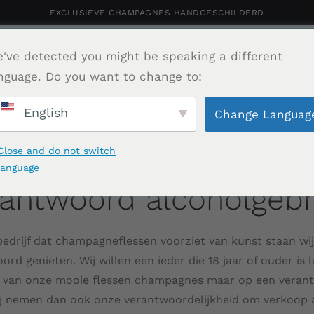
EXCLUSIEVE CHAMPAGNES HANDGESCHILDERD
rsonaliseerde Champagne
've detected you might be speaking a different
Shop
Portfolio
Relatiegeschenk
Ho
nguage. Do you want to change to:
English
Change Languag
Contact
Close and do not switch
language
antwoord alcoholgebr
bedrijf dat champagneflessen voorziet van kunst staan wi
ord genieten. Wij willen een ieder die 18 jaar of ouder is 
n van onze mooie flessen champagnes maar op een veran
ij nemen dan ook onze verantwoordelijkheid om verkoop 