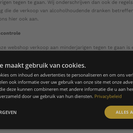
rigen tegen te gaan. Wij onderschrijven dan ook de regels
g die de verkoop van alcoholhoudende dranken betreffe
ns hier ook aan.
scontrole
ze webshop verkoop aan minderjarigen tegen te gaan is 
st bij het afrekenen dan ook een leeftijdscontrole. Daarna
e maakt gebruik van cookies.
 aflevering ook een leeftijdscontrole plaats.
kies om inhoud en advertenties te personaliseren en om ons ver
len ook informatie over uw gebruik van onze site met onze adver
 die deze kunnen combineren met andere informatie die u aan hen
n verzameld door uw gebruik van hun diensten.
Privacybeleid
ERGEVEN
ALLES 
Hoofdmenu