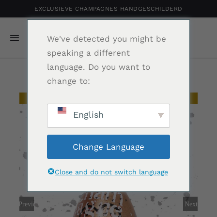
Ga
EXCLUSIEVE CHAMPAGNES HANDGESCHILDERD
naar
inhoud
We've detected you might be
Navigatie
speaking a different
Toggelen
language. Do you want to
Home
change to:
Gepersonaliseerde Champagne
Uitverkocht
English
Shop
Change Language
Portfolio
Close and do not switch language
Relatiegeschenk
Previous
Next
Nieuws