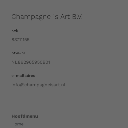
Champagne is Art B.V.
kvk
83711155
btw-nr
NL862965950B01
e-mailadres
info@champagneisart.nl
Hoofdmenu
Home