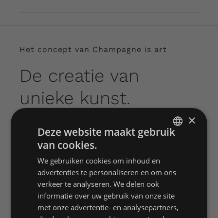
Het concept van Champagne is art
De creatie van
unieke kunst.
×
Voor de realisatie van de bijzondere en unieke
Deze website maakt gebruik
flessen werken wij samen met diverse
van cookies.
DUTCH
kunstenaars. Hierdoor kunnen wij ook
We gebruiken cookies om inhoud en
ENGLISH
diversiteit bieden want iedere kunstenaar
advertenties te personaliseren en om ons
heeft een eigen stijl.
FRENCH
verkeer te analyseren. We delen ook
informatie over uw gebruik van onze site
met onze advertentie- en analysepartners,
TEO KAYKAY – MILAAN