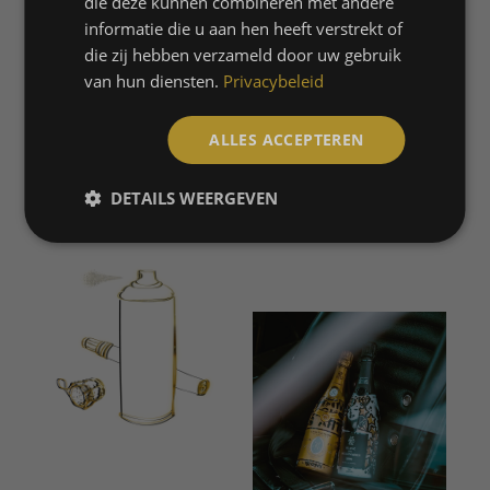
die deze kunnen combineren met andere
informatie die u aan hen heeft verstrekt of
MARCEL LABRIE – ROTTERDAM
die zij hebben verzameld door uw gebruik
SANNE FREDERIKS – ROTTERDAM
van hun diensten.
Privacybeleid
ALLES ACCEPTEREN
MEER OVER DE ARTISTS
DETAILS WEERGEVEN