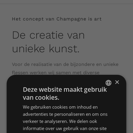
Het concept van Champagne is art
De creatie van
unieke kunst.
Voor de realisatie van de bijzondere en unieke
flessen werken wij samen met diverse
×
kunstenaars. Hierdoor kunnen wij ook
Deze website maakt gebruik
diversiteit bieden want iedere kunstenaar
van cookies.
heeft een eigen stijl.
DUTCH
We gebruiken cookies om inhoud en
ENGLISH
advertenties te personaliseren en om ons
TEO KAYKAY – MILAAN
FRENCH
verkeer te analyseren. We delen ook
informatie over uw gebruik van onze site
MARCEL LABRIE – ROTTERDAM