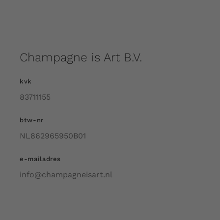
Champagne is Art B.V.
kvk
83711155
btw-nr
NL862965950B01
e-mailadres
info@champagneisart.nl