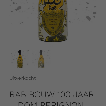
Over ons
Contact
Shopping Cart
My Account
Uitverkocht
RAB BOUW 100 JAAR
– DOM PERIGNON