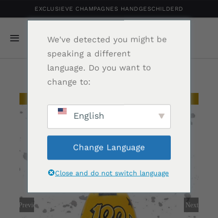
Ga
EXCLUSIEVE CHAMPAGNES HANDGESCHILDERD
naar
inhoud
We've detected you might be
Navigatie
speaking a different
Toggelen
language. Do you want to
Home
change to:
Gepersonaliseerde Champagne
Uitverkocht
English
Shop
Change Language
Portfolio
Close and do not switch language
Relatiegeschenk
Previous
Next
Nieuws