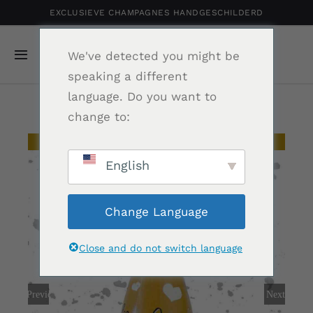
Ga
EXCLUSIEVE CHAMPAGNES HANDGESCHILDERD
naar
inhoud
We've detected you might be
Navigatie
speaking a different
Toggelen
language. Do you want to
Home
change to:
Gepersonaliseerde Champagne
Uitverkocht
English
Shop
Change Language
Portfolio
Close and do not switch language
Relatiegeschenk
Previous
Next
Nieuws