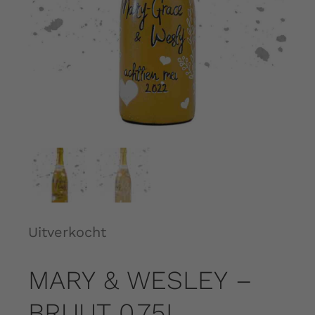
Over ons
Contact
Shopping Cart
My Account
Uitverkocht
MARY & WESLEY –
BRUUT 0.75L