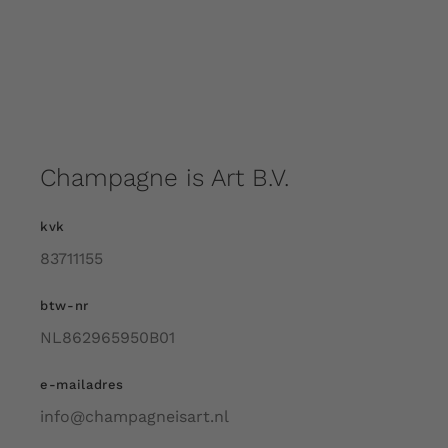
Champagne is Art B.V.
kvk
83711155
btw-nr
NL862965950B01
e-mailadres
info@champagneisart.nl