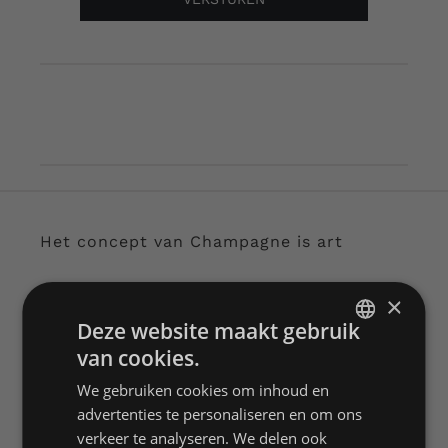
Het concept van Champagne is art
De creatie van
×
Deze website maakt gebruik
unieke kunst.
van cookies.
DUTCH
We gebruiken cookies om inhoud en
Voor de realisatie van de bijzondere en unieke
ENGLISH
advertenties te personaliseren en om ons
flessen werken wij samen met diverse
FRENCH
verkeer te analyseren. We delen ook