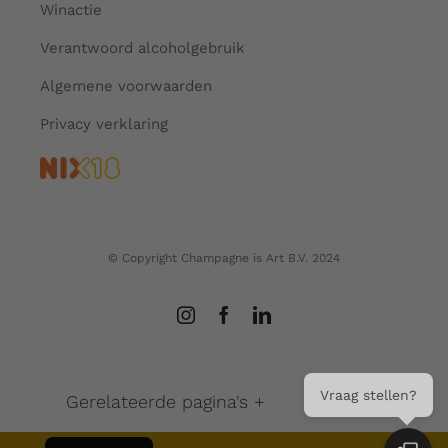
Winactie
Verantwoord alcoholgebruik
Algemene voorwaarden
Privacy verklaring
© Copyright Champagne is Art B.V. 2024
Vraag stellen?
French
Gerelateerde pagina's +
English