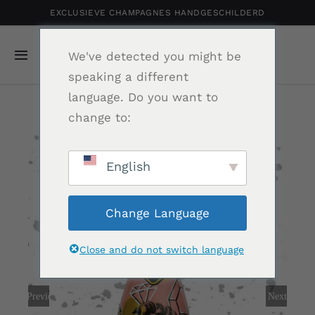
Ga
EXCLUSIEVE CHAMPAGNES HANDGESCHILDERD
naar
inhoud
We've detected you might be
Navigatie
speaking a different
Toggelen
language. Do you want to
Home
change to:
Gepersonaliseerde Champagne
English
Shop
Change Language
Portfolio
Close and do not switch language
Relatiegeschenk
Previous
Next
Nieuws