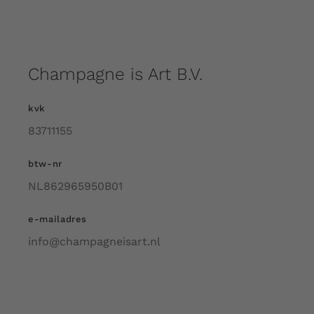
Champagne is Art B.V.
kvk
83711155
btw-nr
NL862965950B01
e-mailadres
info@champagneisart.nl