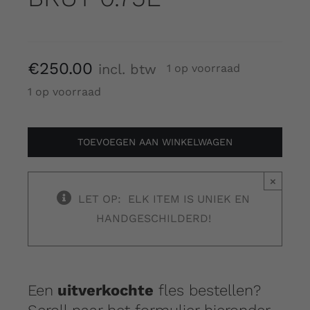
€
250.00
incl. btw
1 op voorraad
1 op voorraad
MARILYN
MONROE
TOEVOEGEN AAN WINKELWAGEN
-
BRUT
×
0.75L
LET OP: ELK ITEM IS UNIEK EN
aantal
HANDGESCHILDERD!
Een
uitverkochte
fles bestellen?