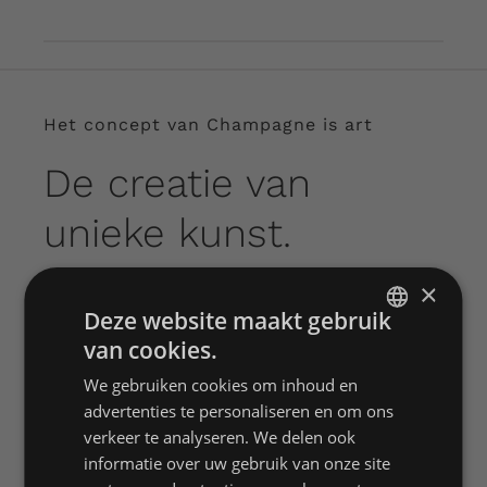
Het concept van Champagne is art
De creatie van
unieke kunst.
×
Voor de realisatie van de bijzondere en unieke
Deze website maakt gebruik
flessen werken wij samen met diverse
van cookies.
kunstenaars. Hierdoor kunnen wij ook
DUTCH
diversiteit bieden want iedere kunstenaar
We gebruiken cookies om inhoud en
ENGLISH
advertenties te personaliseren en om ons
heeft een eigen stijl.
FRENCH
verkeer te analyseren. We delen ook
informatie over uw gebruik van onze site
TEO KAYKAY – MILAAN