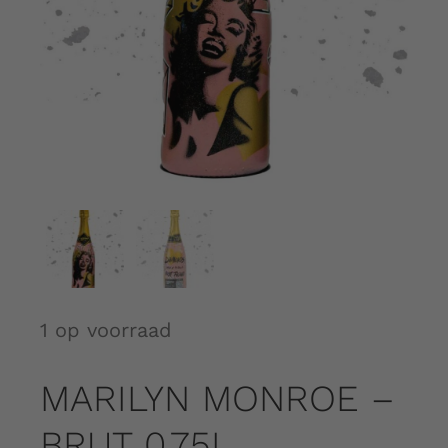
Over ons
Contact
Shopping Cart
My Account
1 op voorraad
MARILYN MONROE –
BRUT 0.75L