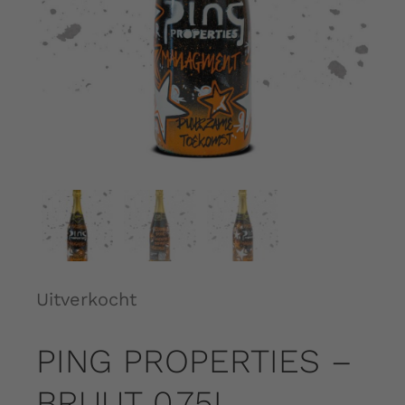
Over ons
Contact
Shopping Cart
My Account
Uitverkocht
PING PROPERTIES –
BRUUT 0.75L