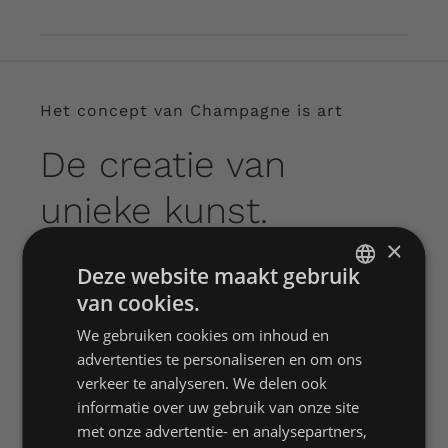
Het concept van Champagne is art
De creatie van
unieke kunst.
×
Voor de realisatie van de bijzondere en unieke
Deze website maakt gebruik
flessen werken wij samen met diverse
van cookies.
DUTCH
kunstenaars. Hierdoor kunnen wij ook
We gebruiken cookies om inhoud en
ENGLISH
diversiteit bieden want iedere kunstenaar
advertenties te personaliseren en om ons
FRENCH
heeft een eigen stijl.
verkeer te analyseren. We delen ook
informatie over uw gebruik van onze site
met onze advertentie- en analysepartners,
TEO KAYKAY – MILAAN