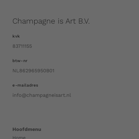
Champagne is Art B.V.
kvk
83711155
btw-nr
NL862965950B01
e-mailadres
info@champagneisart.nl
Hoofdmenu
Home