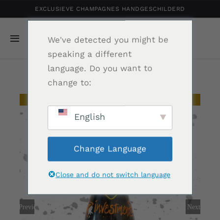
Ga
EXCLUSIEVE CHAMPAGNES HANDGESCHILDERD
naar
inhoud
We've detected you might be
Navigatie
speaking a different
Toggelen
language. Do you want to
Home
change to:
Gepersonaliseerde Champagne
Uitverkocht
English
Shop
Change Language
Portfolio
Close and do not switch language
Relatiegeschenk
Previous
Next
Nieuws