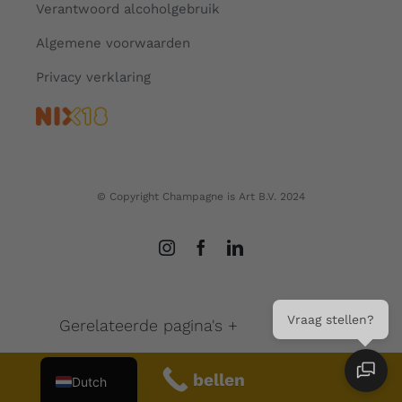
Verantwoord alcoholgebruik
Algemene voorwaarden
Privacy verklaring
© Copyright Champagne is Art B.V. 2024
Vraag stellen?
French
Gerelateerde pagina's +
English
bellen
Dutch