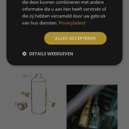
die deze kunnen combineren met andere
informatie die u aan hen heeft verstrekt of
MARCEL LABRIE – ROTTERDAM
die zij hebben verzameld door uw gebruik
van hun diensten.
Privacybeleid
SANNE FREDERIKS – ROTTERDAM
ALLES ACCEPTEREN
MEER OVER DE ARTISTS
DETAILS WEERGEVEN