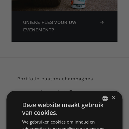
UNIEKE FLES VOOR UW
EVENEMENT?
Portfolio custom champagnes
Autobedrijf
×
Deze website maakt gebruik
Voor een autobedrijf uit Rotterdam
van cookies.
DUTCH
werd deze unieke fles voorzien van
We gebruiken cookies om inhoud en
ENGLISH
custom kunst voor de verkoop van
advertenties te personaliseren en om ons