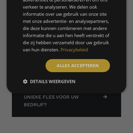
FRENCH
een luxe auto. De koper van de auto
verkeer te analyseren. We delen ook
werd verrast met dit geschenk.
informatie over uw gebruik van onze site
met onze advertentie- en analysepartners,
die deze kunnen combineren met andere
informatie die u aan hen heeft verstrekt of
die zij hebben verzameld door uw gebruik
van hun diensten.
Privacybeleid
ALLES ACCEPTEREN
DETAILS WEERGEVEN
UNIEKE FLES VOOR UW
BEDRIJF?