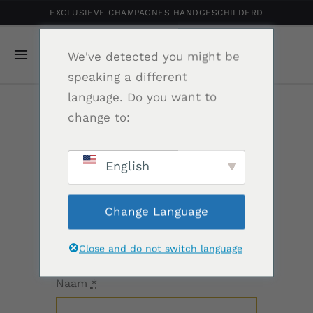
Ga
EXCLUSIEVE CHAMPAGNES HANDGESCHILDERD
naar
inhoud
We've detected you might be
Navigatie
speaking a different
Toggelen
language. Do you want to
Home
change to:
Offerte aanvraag
Gepersonaliseerde Champagne
Champagne met
English
Shop
Kunst
Change Language
Portfolio
Close and do not switch language
Relatiegeschenk
Naam
*
Nieuws