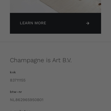
LEARN MORE
Champagne is Art B.V.
kvk
83711155
btw-nr
NL862965950B01