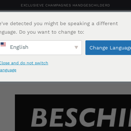
EXCLUSIEVE CHAMPAGNES HANDGESCHILDERD
rsonaliseerde Champagne
've detected you might be speaking a different
Shop
Portfolio
Relatiegeschenk
Ho
nguage. Do you want to change to:
English
Change Languag
Contact
Close and do not switch
language