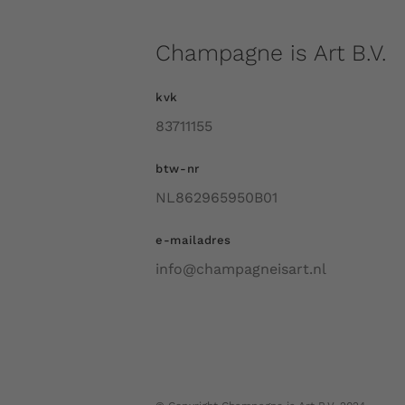
Champagne is Art B.V.
kvk
83711155
btw-nr
NL862965950B01
e-mailadres
info@champagneisart.nl