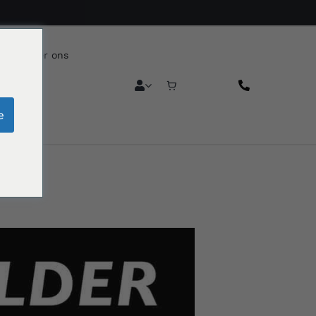
reca
Over ons
e