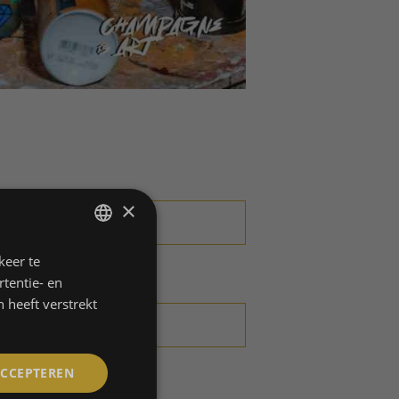
×
keer te
DUTCH
tentie- en
ENGLISH
 heeft verstrekt
FRENCH
ACCEPTEREN