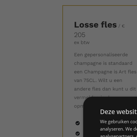
Losse fles
/
€
205
ex btw
Een gepersonaliseerde
champagne is standaard
een Champagne is Art fles
van 75CL. Wilt u een
andere fles dan kunt u dit
vermelden in de
opmerking.
Deze websit
We gebruiken coo
0,75 l fles Brut;
analyseren. We de
Bewerkt door één van
analysepartners,