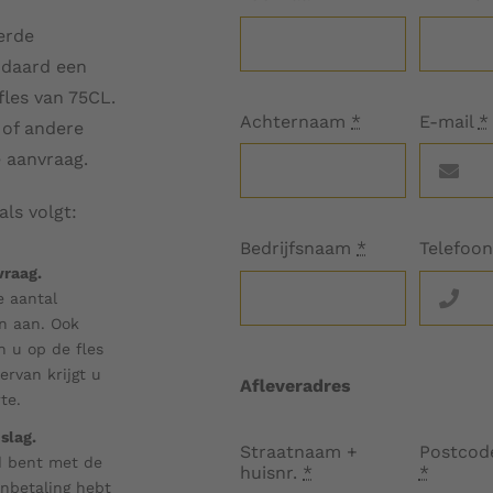
erde
ndaard een
fles van 75CL.
Achternaam
*
E-mail
*
 of andere
e aanvraag.
als volgt:
Bedrijfsnaam
*
Telefoo
vraag.
e aantal
n aan. Ook
 u op de fles
iervan krijgt u
Afleveradres
te.
slag.
Straatnaam +
Postcode
d bent met de
huisnr.
*
*
anbetaling hebt