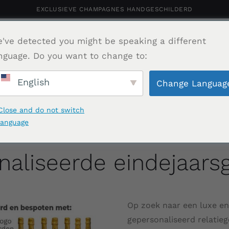
EXCLUSIEVE CHAMPAGNES HANDGESCHILDERD
rsonaliseerde Champagne
've detected you might be speaking a different
Shop
Portfolio
Relatiegeschenk
Ho
nguage. Do you want to change to:
English
Change Languag
Contact
Close and do not switch
language
naliseerde eindejaars
Op zoek naar een luxe e
gepersonaliseerd relatie