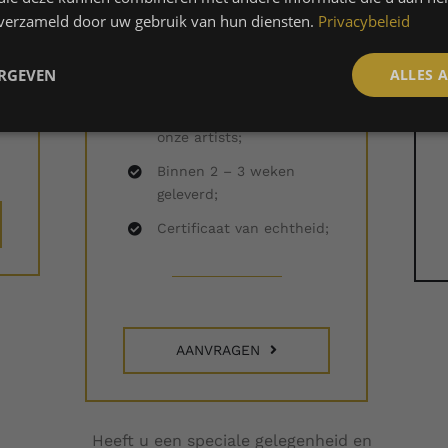
feedback op 1 fles. De
n verzameld door uw gebruik van hun diensten.
Privacybeleid
feedback passen we toe
op de resterende
ERGEVEN
ALLES 
flessen;
;
Bewerkt door één van
onze artists;
Binnen 2 – 3 weken
geleverd;
Certificaat van echtheid;
AANVRAGEN
Heeft u een speciale gelegenheid en