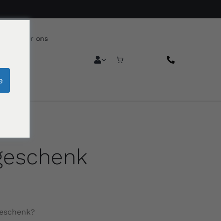
reca
Over ons
e
geschenk
n
geschenk?