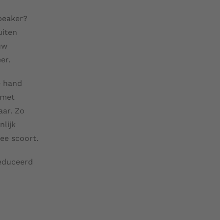
peaker?
uiten
uw
er.
e hand
 met
aar. Zo
nlijk
ee scoort.
reduceerd