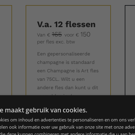
V.a.
12 flessen
165
150
Van €
voor
€
per fles
exc. btw
Een gepersonaliseerde
champagne is standaard
een Champagne is Art fles
van 75CL. Wilt u een
andere fles dan kunt u dit
vermelden in de
opmerking.
e maakt gebruik van cookies.
kies om inhoud en advertenties te personaliseren en om ons ver
0,75 l fles Brut;
len ook informatie over uw gebruik van onze site met onze adver
Mogelijkheid voor
 die deze kunnen combineren met andere informatie die u aan hen