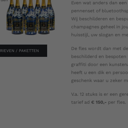
Even wat anders dan een
pennenset of bluetooths
Wij beschilderen en besp
champagnes geheel in jo
huisstijl, uw slogan en me
De fles wordt dan met d
RIEVEN / PAKETTEN
beschilderd en bespoten
graffiti door een kunsten
heeft u een dik en persoo
geschenk waar u zeker m
V.a. 12 stuks is er een ge
tarief ad
€ 150,-
per fles.