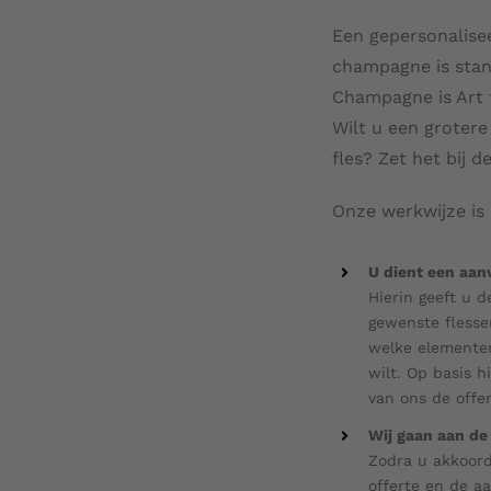
Een gepersonalise
champagne is sta
Champagne is Art 
Wilt u een grotere
fles? Zet het bij d
Onze werkwijze is 
U dient een aan
Hierin geeft u d
gewenste flesse
welke elementen
wilt. Op basis h
van ons de offer
Wij gaan aan de 
Zodra u akkoor
offerte en de a