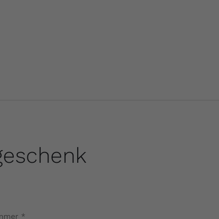
geschenk
mmer
*