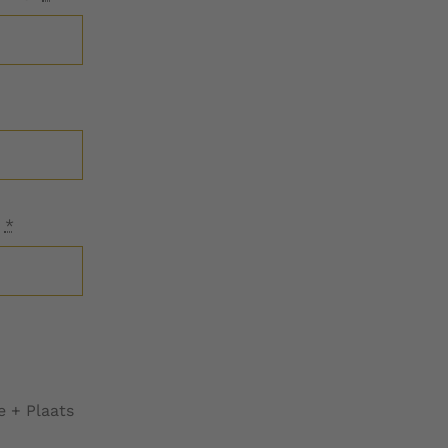
n
*
 + Plaats