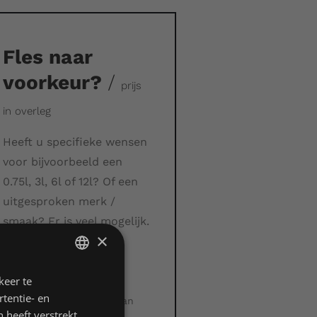
Fles naar
voorkeur?
/
prijs
in overleg
Heeft u specifieke wensen
voor bijvoorbeeld een
0.75l, 3l, 6l of 12l? Of een
uitgesproken merk /
smaak? Er is veel mogelijk.
×
Fles naar eigen
voorkeur;
keer te
DUTCH
tentie- en
Bewerkt door één van
ENGLISH
 heeft verstrekt