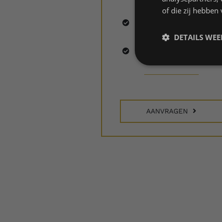
onze artists;
of die zij hebbe
Binnen 1 – 2 weken
geleverd;
DETAILS WE
Certificaat van echtheid
AANVRAGEN