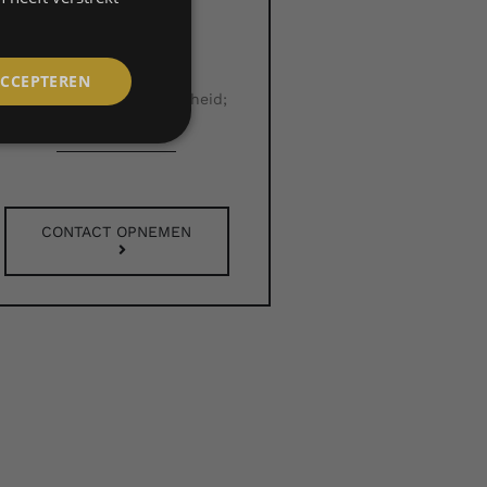
onze artists;
FRENCH
Binnen 1 -2 weken
geleverd;
ACCEPTEREN
Certificaat van echtheid;
CONTACT OPNEMEN